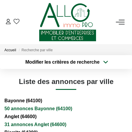
ACHETER
LOUER
Accueil
Recherche par ville
Modifier les critères de recherche
NOTRE AGENCE
Type de transaction
Localisation
Acheter
Localisation
Qui Sommes-Nous ?
Liste des annonces par ville
Type de bien
Sélectionnez...
Surface min
Nous Rejoindre
Nos Actualités
Bayonne (64100)
Plus de critères
Budget max
50 annonces Bayonne (64100)
Anglet (64600)
Créer une alerte
CONTACT
31 annonces Anglet (64600)