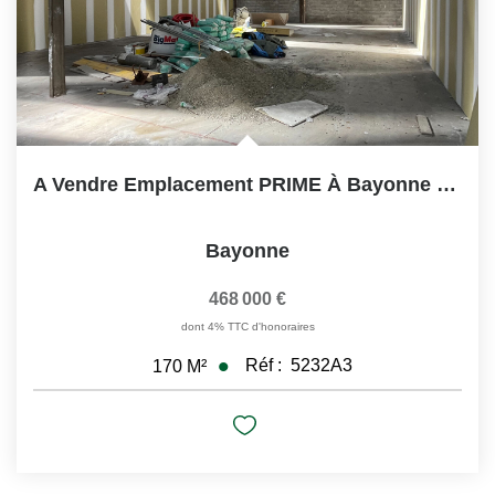
A Vendre Emplacement PRIME À Bayonne Local Artisanal 170 M²...
Bayonne
468 000 €
dont 4% TTC d'honoraires
Réf :
5232A3
170
M²