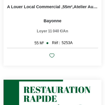
A Louer Local Commercial ,55m²,atelier Aux Remparts De...
Bayonne
Loyer 11 040 €/an
Réf :
5253A
55
M²