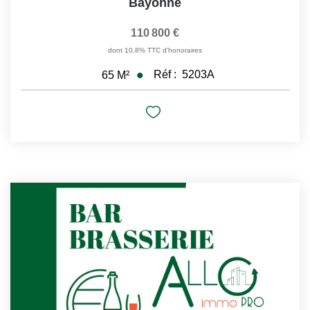
Bayonne
110 800 €
dont 10,8% TTC d'honoraires
Réf :
5203A
65
M²