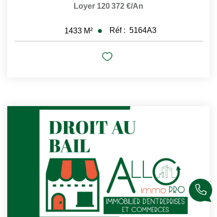
Loyer 120 372 €/an
Réf :
5164A3
1433
M²