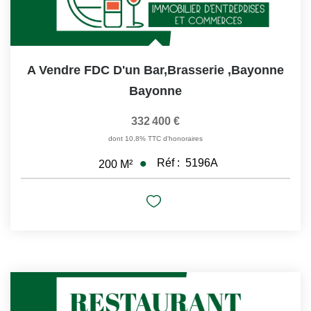
A Vendre FDC D'un Bar,brasserie ,Bayonne
Bayonne
332 400 €
dont 10,8% TTC d'honoraires
Réf :
5196A
200
M²