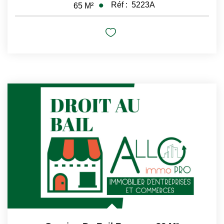
Réf :
5223A
65
M²