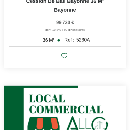
Cession De Bail Bayonne 36 M²
Bayonne
99 720 €
dont 10,8% TTC d'honoraires
Réf :
5230A
36
M²