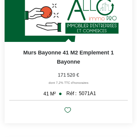
Murs Bayonne 41 M2 Emplement 1
Bayonne
171 520 €
dont 7,2% TTC d'honoraires
Réf :
5071A1
41
M²