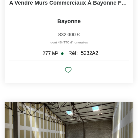
A Vendre Murs Commerciaux À Bayonne Forum 277 M²
Bayonne
832 000 €
dont 4% TTC d'honoraires
Réf :
5232A2
277
M²