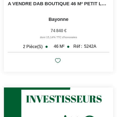
A VENDRE DAB BOUTIQUE 46 M² PETIT LOYER BAYONNE RUE N°1BIS
Bayonne
74 840 €
dont 15,14% TTC d'honoraires
46
M²
Réf :
5242A
2
Pièce(s)