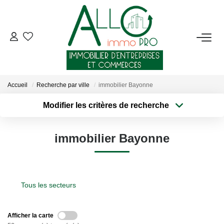
ACHETER
LOUER
Accueil
Recherche par ville
immobilier Bayonne
Modifier les critères de recherche
NOTRE AGENCE
Type de transaction
Localisation
Acheter
Localisation
Qui Sommes-Nous ?
immobilier Bayonne
Type de bien
Sélectionnez...
Surface min
Nous Rejoindre
Nos Actualités
Plus de critères
Budget max
Tous les secteurs
Créer une alerte
CONTACT
Afficher la carte