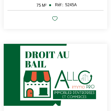
Réf :
5245A
75
M²