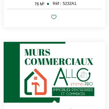
Réf :
5232A1
76
M²