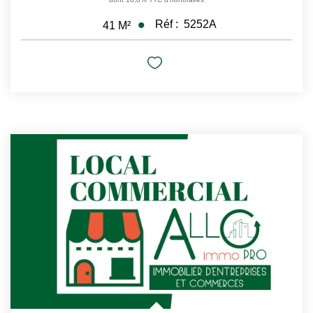
Réf :
5252A
41
M²