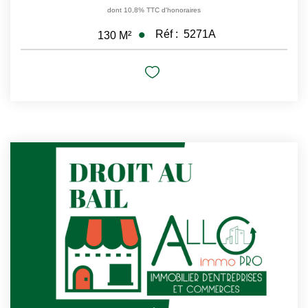
dont 10,8% TTC d'honoraires
Réf :
5271A
130
M²