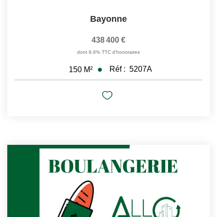
Bayonne
438 400 €
dont 9,6% TTC d'honoraires
Réf :
5207A
150
M²