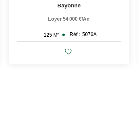
Bayonne
Loyer 54 000 €/an
Réf :
5076A
125
M²