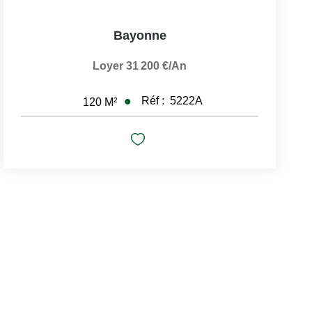
Bayonne
Loyer 31 200 €/an
Réf :
5222A
120
M²