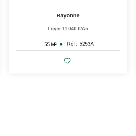
Bayonne
Loyer 11 040 €/an
Réf :
5253A
55
M²