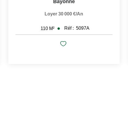
Bayonne
Loyer 30 000 €/an
Réf :
5097A
110
M²