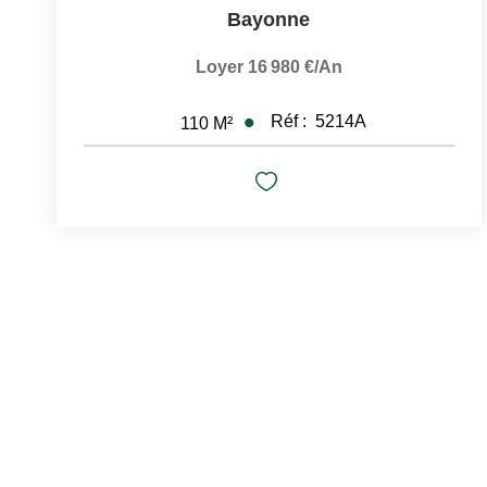
Bayonne
Loyer 16 980 €/an
Réf :
5214A
110
M²