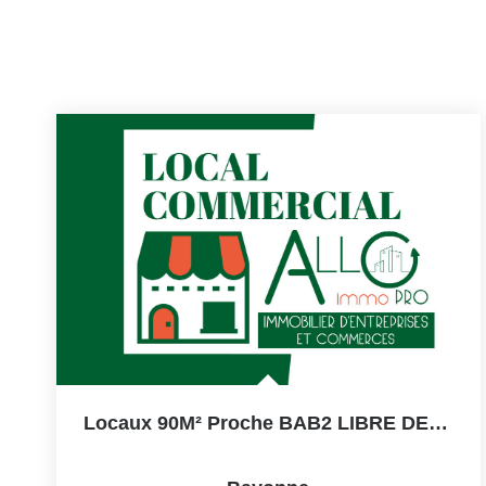
Locaux 90M² Proche BAB2 LIBRE DE SUITE