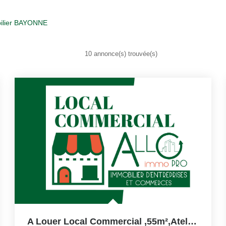
ilier BAYONNE
10 annonce(s) trouvée(s)
A Louer Local Commercial ,55m²,atelier Aux Remparts De...