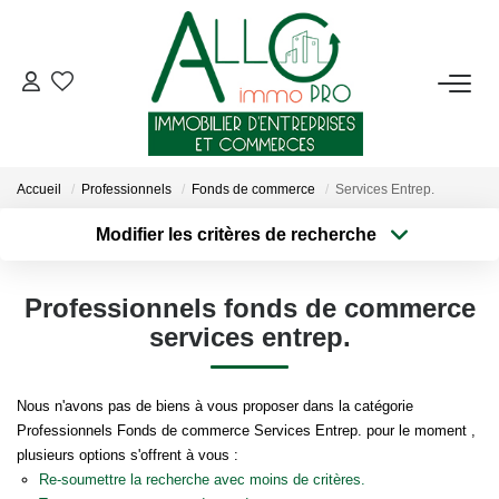
ACHETER
LOUER
Accueil
Professionnels
Fonds de commerce
Services Entrep.
Modifier les critères de recherche
NOTRE AGENCE
Type de transaction
Localisation
Acheter
Localisation
Qui Sommes-Nous ?
Professionnels fonds de commerce
Type de bien
Sélectionnez...
Surface min
services entrep.
Nous Rejoindre
Nos Actualités
Plus de critères
Budget max
Nous n'avons pas de biens à vous proposer dans la catégorie
Professionnels Fonds de commerce Services Entrep. pour le moment ,
Créer une alerte
CONTACT
plusieurs options s'offrent à vous :
Re-soumettre la recherche avec moins de critères.