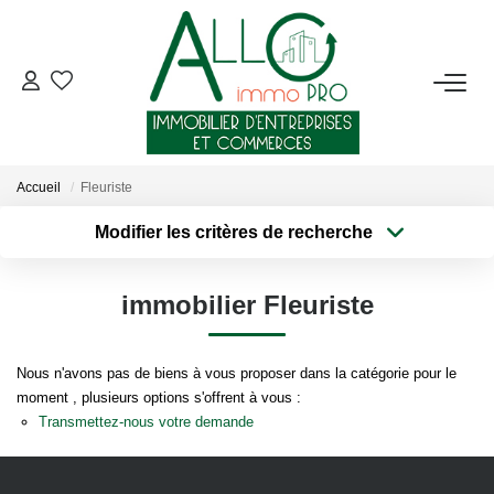
ACHETER
LOUER
Accueil
Fleuriste
Modifier les critères de recherche
NOTRE AGENCE
Type de transaction
Localisation
Acheter
Localisation
Qui Sommes-Nous ?
immobilier Fleuriste
Type de bien
Sélectionnez...
Surface min
Nous Rejoindre
Nos Actualités
Nous n'avons pas de biens à vous proposer dans la catégorie pour le
Plus de critères
Budget max
moment , plusieurs options s'offrent à vous :
Transmettez-nous votre demande
Créer une alerte
CONTACT