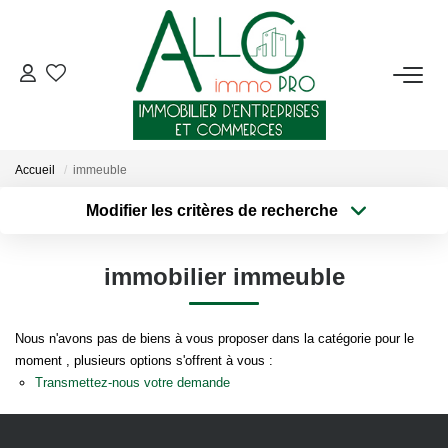
ACHETER
LOUER
Accueil
immeuble
Modifier les critères de recherche
NOTRE AGENCE
Type de transaction
Localisation
Acheter
Localisation
Qui Sommes-Nous ?
immobilier immeuble
Type de bien
Sélectionnez...
Surface min
Nous Rejoindre
Nos Actualités
Nous n'avons pas de biens à vous proposer dans la catégorie pour le
Plus de critères
Budget max
moment , plusieurs options s'offrent à vous :
Transmettez-nous votre demande
Créer une alerte
CONTACT