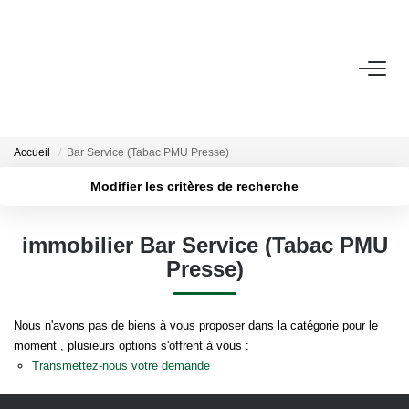
ACHETER
LOUER
Accueil
Bar Service (Tabac PMU Presse)
Modifier les critères de recherche
NOTRE AGENCE
Localisation
Type de transaction
Surface min
Qui Sommes-Nous ?
immobilier Bar Service (Tabac PMU
Type de bien
Presse)
Nous Rejoindre
Plus de critères
Budget max
Nos Actualités
Créer une alerte
Nous n'avons pas de biens à vous proposer dans la catégorie pour le
moment , plusieurs options s'offrent à vous :
CONTACT
Transmettez-nous votre demande