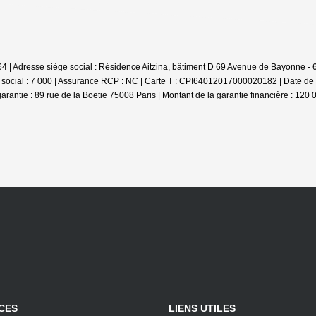
IE64 | Adresse siège social : Résidence Aitzina, bâtiment D 69 Avenue de Bayonn
social : 7 000 | Assurance RCP : NC |
Carte T : CPI64012017000020182 | Date de dé
garantie : 89 rue de la Boetie 75008 Paris | Montant de la garantie financière : 12
CES
LIENS UTILES