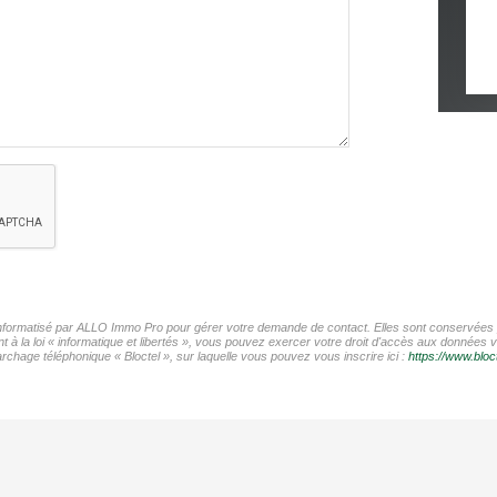
r informatisé par ALLO Immo Pro pour gérer votre demande de contact. Elles sont conservées po
t à la loi « informatique et libertés », vous pouvez exercer votre droit d'accès aux données 
chage téléphonique « Bloctel », sur laquelle vous pouvez vous inscrire ici :
https://www.bloct