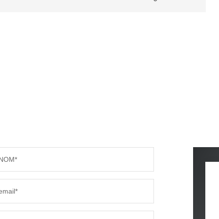
NOM*
email*