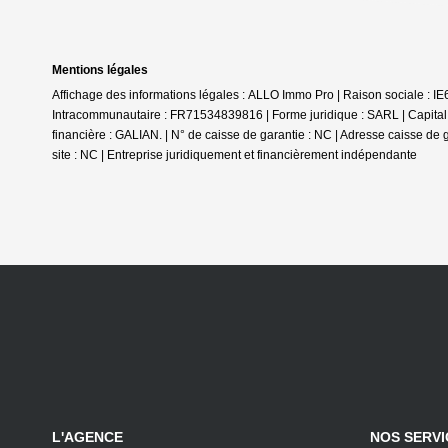
Mentions légales
Affichage des informations légales : ALLO Immo Pro | Raison sociale : 
Intracommunautaire : FR71534839816 | Forme juridique : SARL | Capital 
financière : GALIAN. | N° de caisse de garantie : NC | Adresse caisse de 
site : NC |
Entreprise juridiquement et financièrement indépendante
L'AGENCE
NOS SERVI