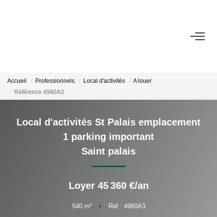
ACHETER
LOUER
Accueil
Professionnels
Local d'activités
A louer
Référence 4960A3
NOTRE AGENCE
Local d'activités St Palais emplacement
Qui Sommes-Nous ?
1 parking important
Nous Rejoindre
Saint palais
Nos Actualités
Loyer 45 360 €/an
CONTACT
540
m²
•
Réf : 4960A3