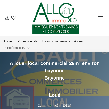
ACHETER
LOUER
Accueil
Professionnels
Locaux commerciaux
A louer
Référence 1013A
NOTRE AGENCE
A louer local commercial 25m² environ
Qui Sommes-Nous ?
bayonne
Nous Rejoindre
Bayonne
Nos Actualités
Loué
CONTACT
25
m²
•
Réf : 1013A