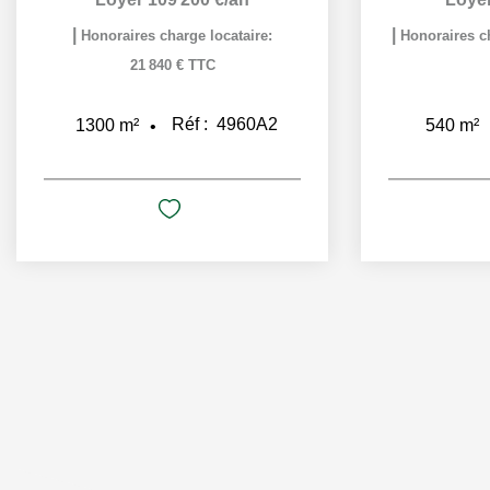
|
|
Honoraires charge locataire:
Honoraires ch
21 840 € TTC
Réf :
4960A2
1300
m²
540
m²