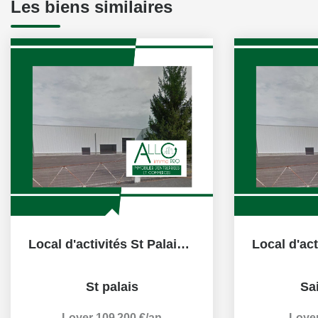
Les biens similaires
Local d'activités St Palais emplacement n°1 1300m² au sol...
St palais
Sai
Loyer 109 200 €/an
Loyer