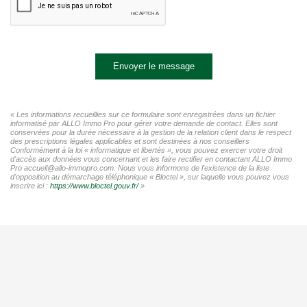
Envoyer le message
« Les informations recueillies sur ce formulaire sont enregistrées dans un fichier
informatisé par ALLO Immo Pro pour gérer votre demande de contact. Elles sont
conservées pour la durée nécessaire à la gestion de la relation client dans le respect
des prescriptions légales applicables et sont destinées à nos conseillers
Conformément à la loi « informatique et libertés », vous pouvez exercer votre droit
d'accès aux données vous concernant et les faire rectifier en contactant ALLO Immo
Pro accueil@allo-immopro.com. Nous vous informons de l'existence de la liste
d'opposition au démarchage téléphonique « Bloctel », sur laquelle vous pouvez vous
inscrire ici :
https://www.bloctel.gouv.fr/
»