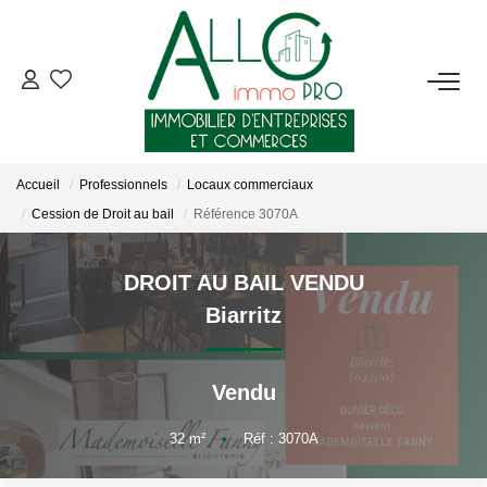
ACHETER
LOUER
Accueil
Professionnels
Locaux commerciaux
Cession de Droit au bail
Référence 3070A
NOTRE AGENCE
DROIT AU BAIL VENDU
Qui Sommes-Nous ?
Biarritz
Nous Rejoindre
Nos Actualités
Vendu
32
m²
•
Réf : 3070A
CONTACT