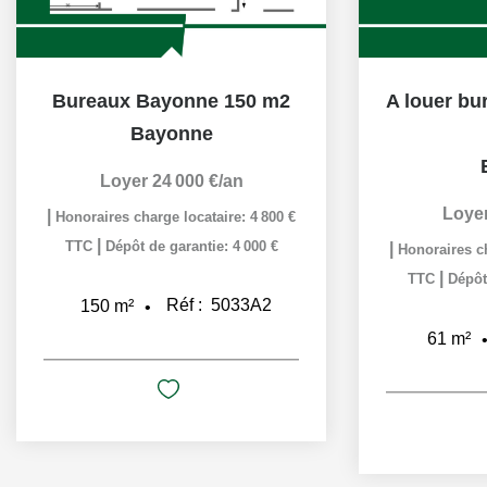
Bureaux Bayonne 150 m2
Bayonne
Loyer 24 000 €/an
Loyer
|
Honoraires charge locataire: 4 800 €
|
TTC
Dépôt de garantie: 4 000 €
|
Honoraires ch
|
TTC
Dépôt
Réf :
5033A2
150
m²
61
m²