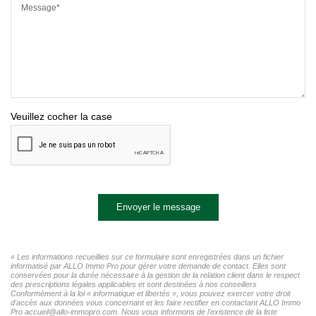
Message*
Veuillez cocher la case
Envoyer le message
« Les informations recueillies sur ce formulaire sont enregistrées dans un fichier
informatisé par ALLO Immo Pro pour gérer votre demande de contact. Elles sont
conservées pour la durée nécessaire à la gestion de la relation client dans le respect
des prescriptions légales applicables et sont destinées à nos conseillers
Conformément à la loi « informatique et libertés », vous pouvez exercer votre droit
d'accès aux données vous concernant et les faire rectifier en contactant ALLO Immo
Pro accueil@allo-immopro.com. Nous vous informons de l'existence de la liste