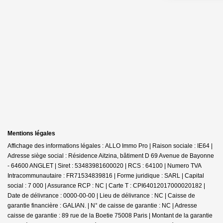
Mentions légales
Affichage des informations légales : ALLO Immo Pro | Raison sociale : IE64 |
Adresse siège social : Résidence Aitzina, bâtiment D 69 Avenue de Bayonne
- 64600 ANGLET | Siret : 53483981600020 | RCS : 64100 | Numero TVA
Intracommunautaire : FR71534839816 | Forme juridique : SARL | Capital
social : 7 000 | Assurance RCP : NC |
Carte T : CPI64012017000020182 |
Date de délivrance : 0000-00-00 | Lieu de délivrance : NC | Caisse de
garantie financière : GALIAN. | N° de caisse de garantie : NC | Adresse
caisse de garantie : 89 rue de la Boetie 75008 Paris | Montant de la garantie