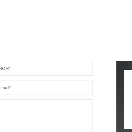
NOM*
email*