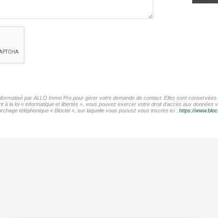
r informatisé par ALLO Immo Pro pour gérer votre demande de contact. Elles sont conservées po
t à la loi « informatique et libertés », vous pouvez exercer votre droit d'accès aux données 
chage téléphonique « Bloctel », sur laquelle vous pouvez vous inscrire ici :
https://www.bloct