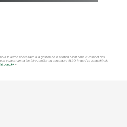
ur la durée nécessaire à la gestion de la relation client dans le respect des
vous concernant et les faire rectifier en contactant ALLO Immo Pro accueil@allo-
el.gouv.fr/
»