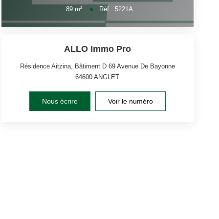
89
m²
Réf :
5221A
ALLO Immo Pro
Résidence Aitzina, Bâtiment D 69 Avenue De Bayonne
64600
ANGLET
Nous écrire
Voir le numéro