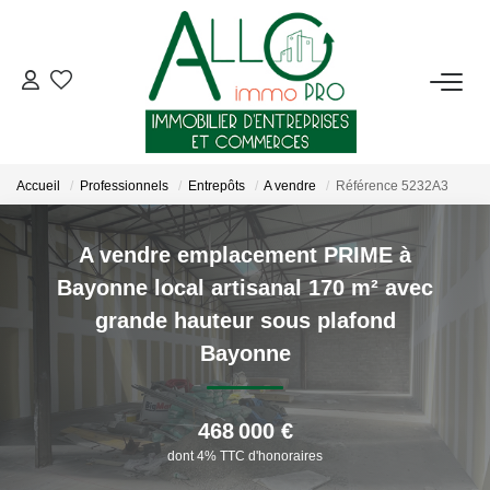
ACHETER
LOUER
Accueil
Professionnels
Entrepôts
A vendre
Référence 5232A3
NOTRE AGENCE
A vendre emplacement PRIME à
Bayonne local artisanal 170 m² avec
Qui Sommes-Nous ?
grande hauteur sous plafond
Nous Rejoindre
Bayonne
Nos Actualités
468 000 €
CONTACT
dont 4% TTC d'honoraires