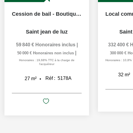
Cession de bail - Boutique à Saint Jean De Luz
Saint jean de luz
Saint
59 840 €
Honoraires inclus
|
332 400 €
H
|
50 000 €
Honoraires non inclus
300 000 €
Ho
Honoraires : 19,68% TTC à la charge de
Honoraires : 10,8% 
l'acquéreur
32
m²
Réf :
5178A
27
m²