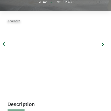
170
m²
•
Réf : 5232A3
A vendre
Description