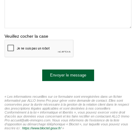
Veuillez cocher la case
Envoyer le message
« Les informations recueillies sur ce formulaire sont enregistrées dans un fichier
informatisé par ALLO Immo Pro pour gérer votre demande de contact. Elles sont
conservées pour la durée nécessaire à la gestion de la relation client dans le respect
des prescriptions légales applicables et sont destinées à nos conseillers
Conformément à la loi « informatique et libertés », vous pouvez exercer votre droit
d'accès aux données vous concernant et les faire rectifier en contactant ALLO Immo
Pro accueil@allo-immopro.com. Nous vous informons de l'existence de la liste
d'opposition au démarchage téléphonique « Bloctel », sur laquelle vous pouvez vous
inscrire ici :
https://www.bloctel.gouv.fr/
»