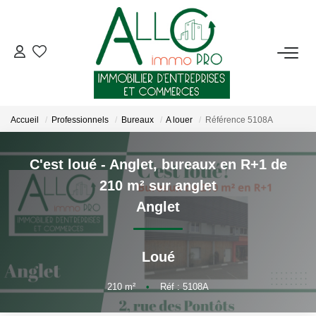
ACHETER
LOUER
Accueil
Professionnels
Bureaux
A louer
Référence 5108A
NOTRE AGENCE
C'est loué - Anglet, bureaux en R+1 de
210 m² sur anglet
Qui Sommes-Nous ?
Anglet
Nous Rejoindre
Nos Actualités
Loué
CONTACT
210
m²
•
Réf : 5108A