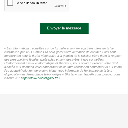
Envoyer le message
« Les informations recueillies sur ce formulaire sont enregistrées dans un fichier
informatisé par ALLO Immo Pro pour gérer votre demande de contact. Elles sont
conservées pour la durée nécessaire à la gestion de la relation client dans le respect
des prescriptions légales applicables et sont destinées à nos conseillers
Conformément à la loi « informatique et libertés », vous pouvez exercer votre droit
d'accès aux données vous concernant et les faire rectifier en contactant ALLO Immo
Pro accueil@allo-immopro.com. Nous vous informons de l'existence de la liste
d'opposition au démarchage téléphonique « Bloctel », sur laquelle vous pouvez vous
inscrire ici :
https://www.bloctel.gouv.fr/
»