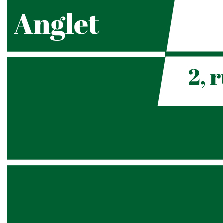
C'est loué- sur anglet dans une zone commerciale, un local
d'activités en rdc de 130m² environ comprenant une porte
sectionnelle motorisée, un espace WC, et un grand local de
stockage.
Parking commun de 60 places environ.
Plus de renseignement sur rdv
Loyer: 1 550 € HT Mensuel
Honoraires: 3 720 €TTC à la charge du preneur
Référence: 5016A
« Les informations sur les risques auxquels ce bien est
exposé sont disponibles sur le site Géorisques :
www.georisques.gouv.fr ».
Nos honoraires
Nous contacter