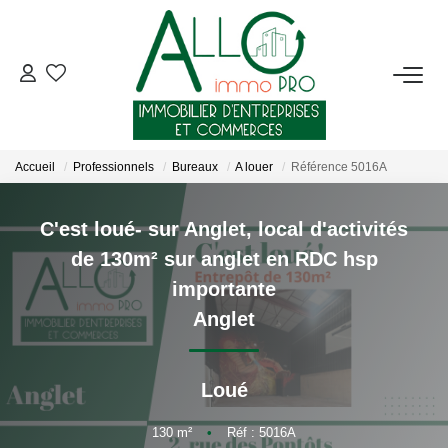
ACHETER
LOUER
Accueil
Professionnels
Bureaux
A louer
Référence 5016A
NOTRE AGENCE
C'est loué- sur Anglet, local d'activités
de 130m² sur anglet en RDC hsp
Qui Sommes-Nous ?
importante
Nous Rejoindre
Anglet
Nos Actualités
Loué
CONTACT
130
m²
•
Réf : 5016A