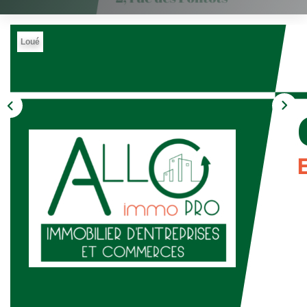
Loué
Description
Réf : 5016A