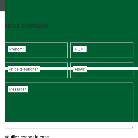
Nous contacter
Prénom*
NOM*
N° de téléphone*
email*
Message*
Veuillez cocher la case