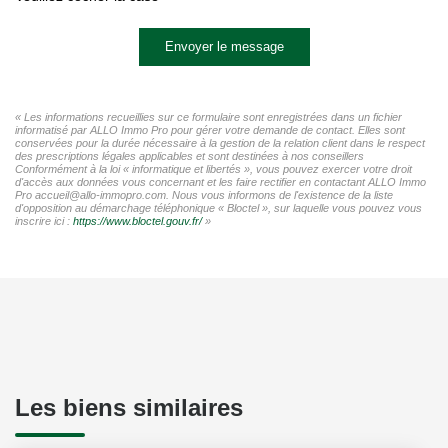
Envoyer le message
« Les informations recueillies sur ce formulaire sont enregistrées dans un fichier
informatisé par ALLO Immo Pro pour gérer votre demande de contact. Elles sont
conservées pour la durée nécessaire à la gestion de la relation client dans le respect
des prescriptions légales applicables et sont destinées à nos conseillers
Conformément à la loi « informatique et libertés », vous pouvez exercer votre droit
d'accès aux données vous concernant et les faire rectifier en contactant ALLO Immo
Pro accueil@allo-immopro.com. Nous vous informons de l'existence de la liste
d'opposition au démarchage téléphonique « Bloctel », sur laquelle vous pouvez vous
inscrire ici :
https://www.bloctel.gouv.fr/
»
Les biens similaires