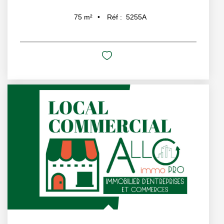
Réf :
5255A
75
m²