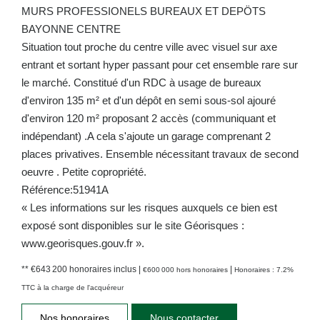
MURS PROFESSIONELS BUREAUX ET DEPÖTS
BAYONNE CENTRE
Situation tout proche du centre ville avec visuel sur axe
entrant et sortant hyper passant pour cet ensemble rare sur
le marché. Constitué d'un RDC à usage de bureaux
d'environ 135 m² et d'un dépôt en semi sous-sol ajouré
d'environ 120 m² proposant 2 accès (communiquant et
indépendant) .A cela s'ajoute un garage comprenant 2
places privatives. Ensemble nécessitant travaux de second
oeuvre . Petite copropriété.
Référence:51941A
« Les informations sur les risques auxquels ce bien est
exposé sont disponibles sur le site Géorisques :
www.georisques.gouv.fr ».
** €643 200
honoraires inclus
|
|
€600 000
hors honoraires
Honoraires : 7.2%
TTC à la charge de l'acquéreur
Nos honoraires
Nous contacter