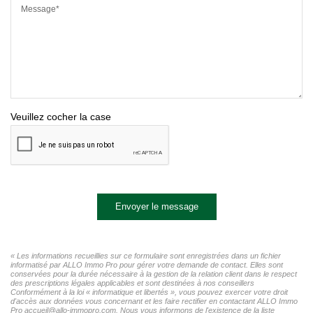
Message*
Veuillez cocher la case
Envoyer le message
« Les informations recueillies sur ce formulaire sont enregistrées dans un fichier
informatisé par ALLO Immo Pro pour gérer votre demande de contact. Elles sont
conservées pour la durée nécessaire à la gestion de la relation client dans le respect
des prescriptions légales applicables et sont destinées à nos conseillers
Conformément à la loi « informatique et libertés », vous pouvez exercer votre droit
d'accès aux données vous concernant et les faire rectifier en contactant ALLO Immo
Pro accueil@allo-immopro.com. Nous vous informons de l'existence de la liste