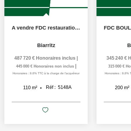
A vendre FDC restauration, Biarritz, centre
Biarritz
B
487 720 €
Honoraires inclus
|
345 240 €
H
|
445 000 €
Honoraires non inclus
315 000 €
Ho
Honoraires : 9,6% TTC à la charge de l'acquéreur
Honoraires : 9,6% 
Réf :
5148A
110
m²
200
m²