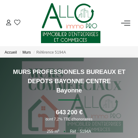
ACHETER
LOUER
Accueil
Murs
Référence 5194A
NOTRE AGENCE
MURS PROFESSIONELS BUREAUX ET
DEPÖTS BAYONNE CENTRE
Qui Sommes-Nous ?
Bayonne
Nous Rejoindre
Nos Actualités
643 200 €
dont 7,2% TTC d'honoraires
CONTACT
255
m²
•
Réf : 5194A