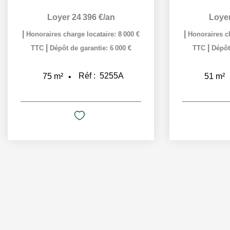
Loyer 24 396 €/an
Loyer
|
|
Honoraires charge locataire: 8 000 €
Honoraires ch
|
|
TTC
Dépôt de garantie: 6 000 €
TTC
Dépôt
Réf :
5255A
75
m²
51
m²