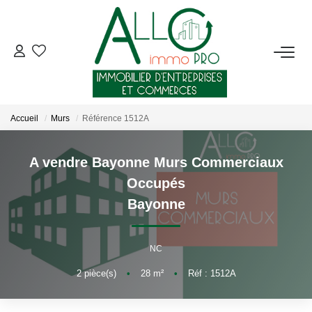
ACHETER
LOUER
Accueil
Murs
Référence 1512A
NOTRE AGENCE
A vendre Bayonne Murs Commerciaux
Occupés
Qui Sommes-Nous ?
Bayonne
Nous Rejoindre
Nos Actualités
NC
2
pièce(s)
•
28
m²
•
Réf : 1512A
CONTACT