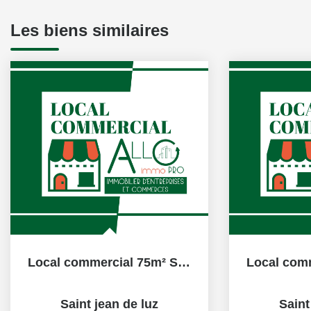
Les biens similaires
Local commercial 75m² St-Jean-de-Luz
Saint jean de luz
Saint