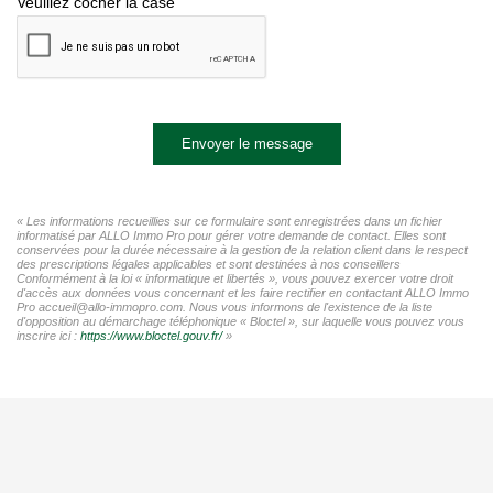
Veuillez cocher la case
Envoyer le message
« Les informations recueillies sur ce formulaire sont enregistrées dans un fichier
informatisé par ALLO Immo Pro pour gérer votre demande de contact. Elles sont
conservées pour la durée nécessaire à la gestion de la relation client dans le respect
des prescriptions légales applicables et sont destinées à nos conseillers
Conformément à la loi « informatique et libertés », vous pouvez exercer votre droit
d'accès aux données vous concernant et les faire rectifier en contactant ALLO Immo
Pro accueil@allo-immopro.com. Nous vous informons de l'existence de la liste
d'opposition au démarchage téléphonique « Bloctel », sur laquelle vous pouvez vous
inscrire ici :
https://www.bloctel.gouv.fr/
»