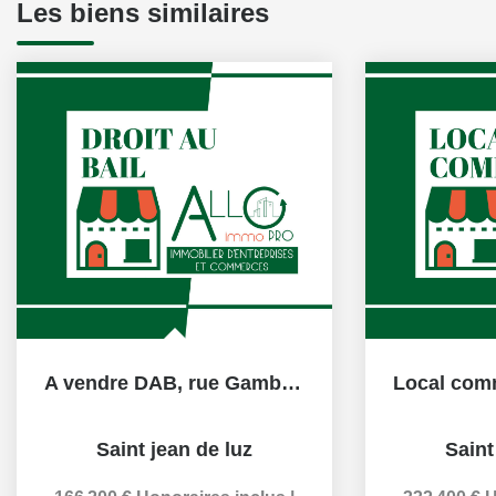
Les biens similaires
A vendre DAB, rue Gambetta,S aint Jean de Luz
Saint jean de luz
Saint