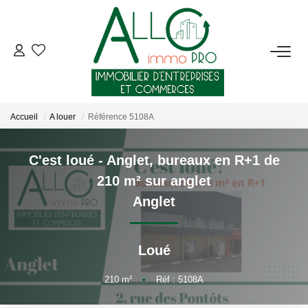
ACHETER
LOUER
Accueil
A louer
Référence 5108A
NOTRE AGENCE
C'est loué - Anglet, bureaux en R+1 de
210 m² sur anglet
Qui Sommes-Nous ?
Anglet
Nous Rejoindre
Nos Actualités
Loué
CONTACT
210
m²
•
Réf : 5108A