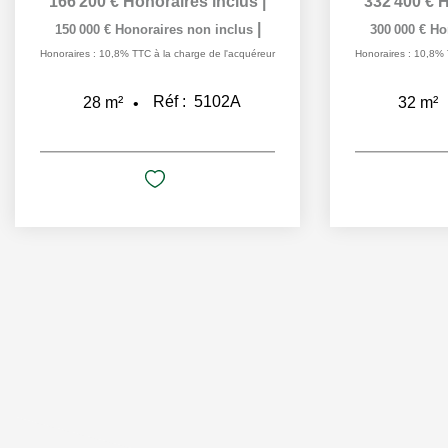
166 200 €
Honoraires inclus
|
332 400 €
H
|
150 000 €
Honoraires non inclus
300 000 €
Ho
Honoraires : 10,8% TTC à la charge de l'acquéreur
Honoraires : 10,8% 
Réf :
5102A
28
m²
32
m²