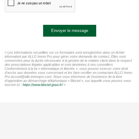
Envoyer le message
« Les informations recueillies sur ce formulaire sont enregistrées dans un fichier
informatisé par ALLO Immo Pro pour gérer votre demande de contact. Elles sont
conservées pour la durée nécessaire à la gestion de la relation client dans le respect
des prescriptions légales applicables et sont destinées à nos conseillers
Conformément à la loi « informatique et libertés », vous pouvez exercer votre droit
d'accès aux données vous concernant et les faire rectifier en contactant ALLO Immo
Pro accueil@allo-immopro.com. Nous vous informons de l'existence de la liste
d'opposition au démarchage téléphonique « Bloctel », sur laquelle vous pouvez vous
inscrire ici :
https://www.bloctel.gouv.fr/
»