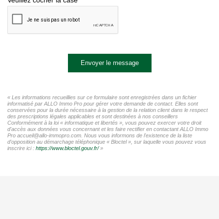
Envoyer le message
« Les informations recueillies sur ce formulaire sont enregistrées dans un fichier
informatisé par ALLO Immo Pro pour gérer votre demande de contact. Elles sont
conservées pour la durée nécessaire à la gestion de la relation client dans le respect
des prescriptions légales applicables et sont destinées à nos conseillers
Conformément à la loi « informatique et libertés », vous pouvez exercer votre droit
d'accès aux données vous concernant et les faire rectifier en contactant ALLO Immo
Pro accueil@allo-immopro.com. Nous vous informons de l'existence de la liste
d'opposition au démarchage téléphonique « Bloctel », sur laquelle vous pouvez vous
inscrire ici :
https://www.bloctel.gouv.fr/
»