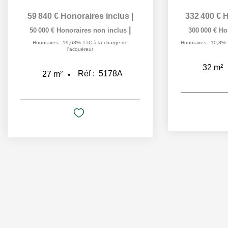
59 840 €
Honoraires inclus
|
332 400 €
H
|
50 000 €
Honoraires non inclus
300 000 €
Ho
Honoraires : 19,68% TTC à la charge de
Honoraires : 10,8% 
l'acquéreur
32
m²
Réf :
5178A
27
m²