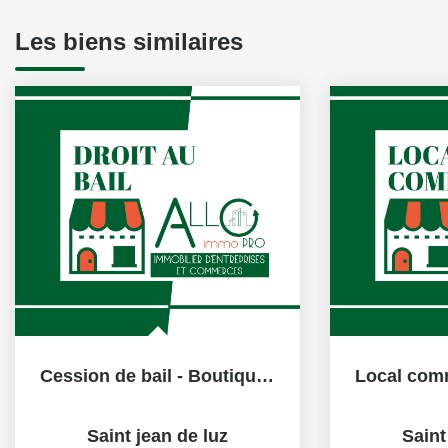
Les biens similaires
Cession de bail - Boutique à Saint Jean De Luz
Saint jean de luz
Saint