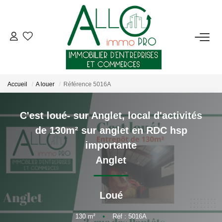
ACHETER
LOUER
Accueil
A louer
Référence 5016A
NOTRE AGENCE
C'est loué- sur Anglet, local d'activités
de 130m² sur anglet en RDC hsp
Qui Sommes-Nous ?
importante
Nous Rejoindre
Anglet
Nos Actualités
Loué
CONTACT
130
m²
•
Réf : 5016A