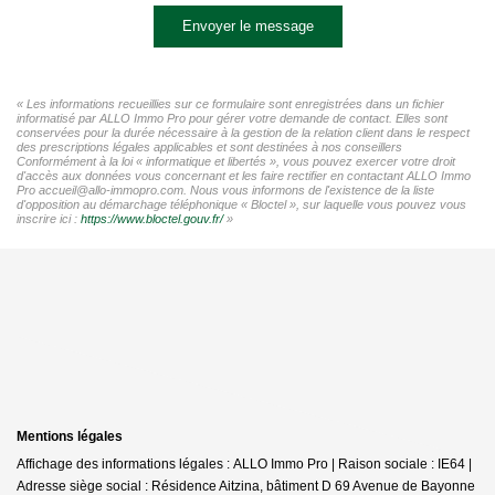
Envoyer le message
« Les informations recueillies sur ce formulaire sont enregistrées dans un fichier
informatisé par ALLO Immo Pro pour gérer votre demande de contact. Elles sont
conservées pour la durée nécessaire à la gestion de la relation client dans le respect
des prescriptions légales applicables et sont destinées à nos conseillers
Conformément à la loi « informatique et libertés », vous pouvez exercer votre droit
d'accès aux données vous concernant et les faire rectifier en contactant ALLO Immo
Pro accueil@allo-immopro.com. Nous vous informons de l'existence de la liste
d'opposition au démarchage téléphonique « Bloctel », sur laquelle vous pouvez vous
inscrire ici :
https://www.bloctel.gouv.fr/
»
Mentions légales
Affichage des informations légales : ALLO Immo Pro | Raison sociale : IE64 |
Adresse siège social : Résidence Aitzina, bâtiment D 69 Avenue de Bayonne