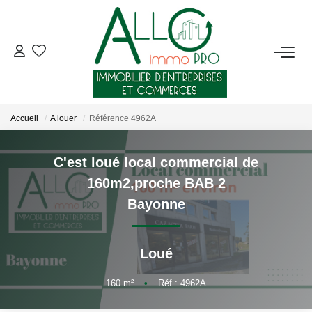
ACHETER
LOUER
Accueil
A louer
Référence 4962A
NOTRE AGENCE
C'est loué local commercial de
160m2,proche BAB 2
Qui Sommes-Nous ?
Bayonne
Nous Rejoindre
Nos Actualités
Loué
CONTACT
160
m²
•
Réf : 4962A