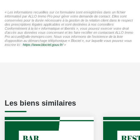
« Les informations recueillies sur ce formulaire sont enregistrées dans un fichier
informatisé par ALLO Immo Pro pour gérer votre demande de contact. Elles sont
conservées pour la durée nécessaire à la gestion de la relation client dans le respect
des prescriptions légales applicables et sont destinées à nos conseillers
Conformément à la loi « informatique et libertés », vous pouvez exercer votre droit
d'accès aux données vous concernant et les faire rectifier en contactant ALLO Immo
Pro accueil@allo-immopro.com. Nous vous informons de l'existence de la liste
d'opposition au démarchage téléphonique « Bloctel », sur laquelle vous pouvez vous
inscrire ici :
https://www.bloctel.gouv.fr/
»
Les biens similaires