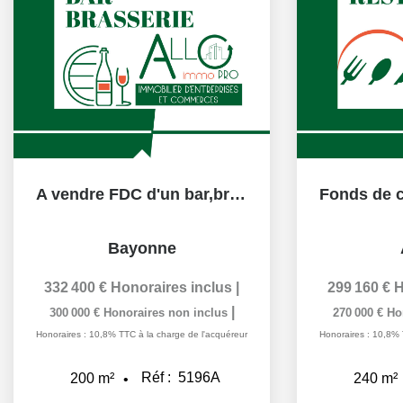
A vendre FDC d'un bar,brasserie ,Bayonne
Bayonne
332 400 €
Honoraires inclus
|
299 160 €
H
|
300 000 €
Honoraires non inclus
270 000 €
Ho
Honoraires : 10,8% TTC à la charge de l'acquéreur
Honoraires : 10,8% 
Réf :
5196A
200
m²
240
m²