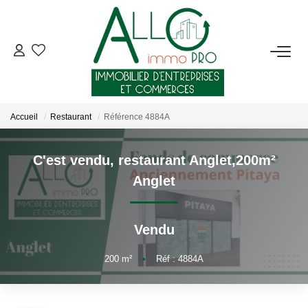
ACHETER
LOUER
Accueil
Restaurant
Référence 4884A
NOTRE AGENCE
C'est vendu, restaurant Anglet,200m²
Anglet
Qui Sommes-Nous ?
Nous Rejoindre
Vendu
Nos Actualités
200
m²
•
Réf : 4884A
CONTACT