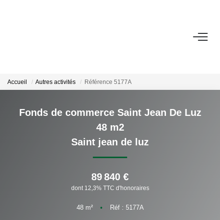
ACHETER
LOUER
Accueil
Autres activités
Référence 5177A
NOTRE AGENCE
Fonds de commerce Saint Jean De Luz
48 m2
Qui Sommes-Nous ?
Saint jean de luz
Nous Rejoindre
Nos Actualités
89 840 €
dont 12,3% TTC d'honoraires
CONTACT
48
m²
•
Réf : 5177A