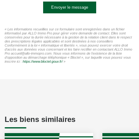
Envoyer le message
« Les informations recueillies sur ce formulaire sont enregistrées dans un fichier
informatisé par ALLO Immo Pro pour gérer votre demande de contact. Elles sont
conservées pour la durée nécessaire à la gestion de la relation client dans le respect
des prescriptions légales applicables et sont destinées à nos conseillers
Conformément à la loi « informatique et libertés », vous pouvez exercer votre droit
d'accès aux données vous concernant et les faire rectifier en contactant ALLO Immo
Pro accueil@allo-immopro.com. Nous vous informons de l'existence de la liste
d'opposition au démarchage téléphonique « Bloctel », sur laquelle vous pouvez vous
inscrire ici :
https://www.bloctel.gouv.fr/
»
Les biens similaires