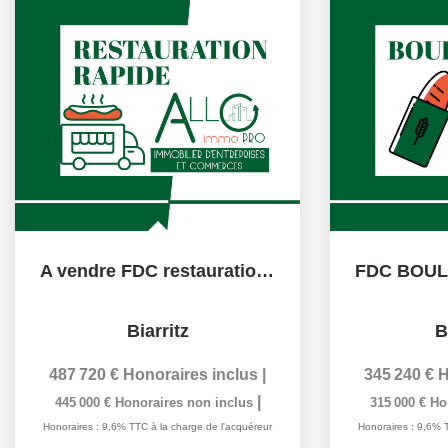
A vendre FDC restauration, Biarritz, centre
Biarritz
B
487 720 €
Honoraires inclus
|
345 240 €
H
|
445 000 €
Honoraires non inclus
315 000 €
Ho
Honoraires : 9,6% TTC à la charge de l'acquéreur
Honoraires : 9,6% 