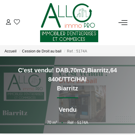
ACHETER
LOUER
Accueil
Cession de Droit au bail
Ref. : 5174A
NOTRE AGENCE
C'est vendu! DAB,70m2,Biarritz,64
840€/TTC/HAI
Qui Sommes-Nous ?
Biarritz
Nous Rejoindre
Nos Actualités
Vendu
CONTACT
70
m²
•
Réf : 5174A