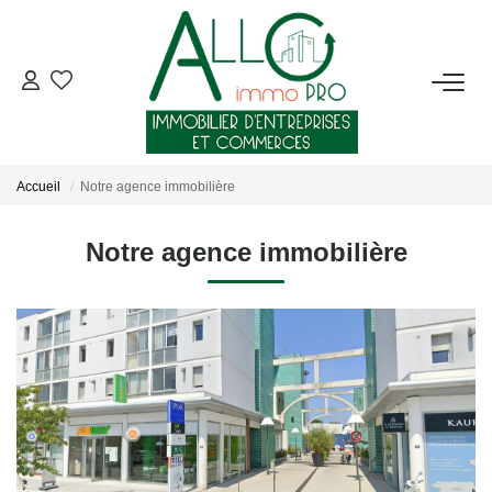
ACHETER
LOUER
Accueil
Notre agence immobilière
NOTRE AGENCE
Notre agence immobilière
Qui Sommes-Nous ?
Nous Rejoindre
Nos Actualités
CONTACT