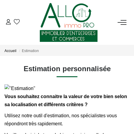
ACHETER
LOUER
Accueil
Estimation
NOTRE AGENCE
Estimation personnalisée
Qui Sommes-Nous ?
Nous Rejoindre
Vous souhaitez connaitre la valeur de votre bien selon
Nos Actualités
sa localisation et différents critères ?
Utilisez notre outil d'estimation, nos spécialistes vous
CONTACT
répondront très rapidement.