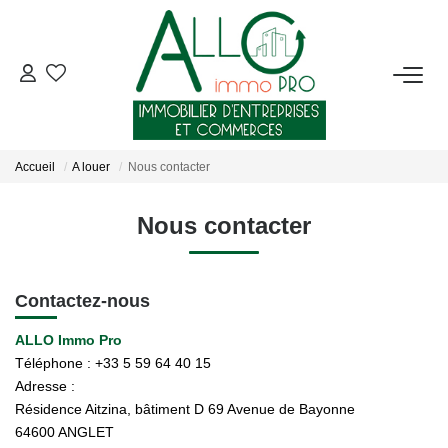
ACHETER
LOUER
Accueil
A louer
Nous contacter
NOTRE AGENCE
Nous contacter
Qui Sommes-Nous ?
Nous Rejoindre
Contactez-nous
Nos Actualités
ALLO Immo Pro
Téléphone :
+33 5 59 64 40 15
Adresse :
CONTACT
Résidence Aitzina, bâtiment D 69 Avenue de Bayonne
64600
ANGLET