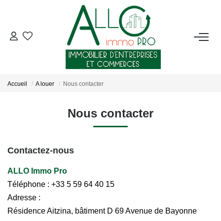
ACHETER
LOUER
Accueil
A louer
Nous contacter
NOTRE AGENCE
Nous contacter
Qui Sommes-Nous ?
Nous Rejoindre
Contactez-nous
Nos Actualités
ALLO Immo Pro
Téléphone :
+33 5 59 64 40 15
Adresse :
CONTACT
Résidence Aitzina, bâtiment D 69 Avenue de Bayonne