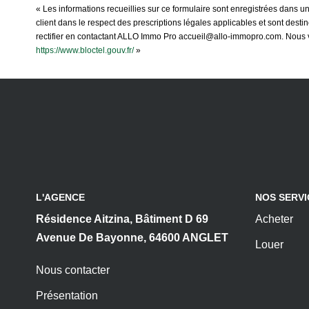
« Les informations recueillies sur ce formulaire sont enregistrées dans u
client dans le respect des prescriptions légales applicables et sont dest
rectifier en contactant ALLO Immo Pro accueil@allo-immopro.com. Nous vou
https://www.bloctel.gouv.fr/
»
L'AGENCE
NOS SERVI
Résidence Aitzina, Bâtiment D 69
Acheter
Avenue De Bayonne, 64600 ANGLET
Louer
Nous contacter
Présentation