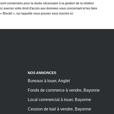
 sont conservées pour la durée nécessaire à la gestion de la relation
vez exercer votre droit d'accès aux données vous concernant et les faire
loctel », sur laquelle vous pouvez vous inscrire ici :
NOS ANNONCES
Bureaux à louer, Anglet
Fonds de commerce à vendre, Bayonne
Local commercial à louer, Bayonne
Cession de bail à vendre, Bayonne