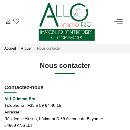
ACHETER
LOUER
Accueil
A louer
Nous contacter
NOTRE AGENCE
Nous contacter
Qui Sommes-Nous ?
Nous Rejoindre
Contactez-nous
Nos Actualités
ALLO Immo Pro
Téléphone :
+33 5 59 64 40 15
Adresse :
CONTACT
Résidence Aitzina, bâtiment D 69 Avenue de Bayonne
64600
ANGLET