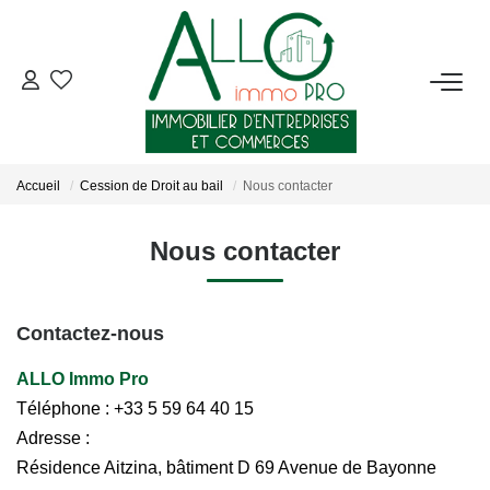
ACHETER
LOUER
Accueil
Cession de Droit au bail
Nous contacter
NOTRE AGENCE
Nous contacter
Qui Sommes-Nous ?
Nous Rejoindre
Contactez-nous
Nos Actualités
ALLO Immo Pro
Téléphone :
+33 5 59 64 40 15
Adresse :
CONTACT
Résidence Aitzina, bâtiment D 69 Avenue de Bayonne