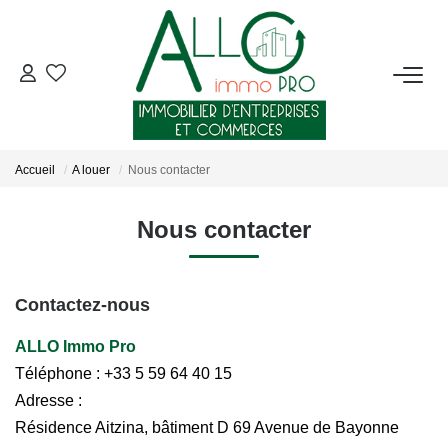
ACHETER
LOUER
Accueil
A louer
Nous contacter
NOTRE AGENCE
Nous contacter
Qui Sommes-Nous ?
Nous Rejoindre
Contactez-nous
Nos Actualités
ALLO Immo Pro
Téléphone :
+33 5 59 64 40 15
Adresse :
CONTACT
Résidence Aitzina, bâtiment D 69 Avenue de Bayonne